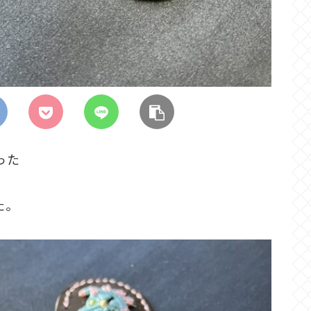
った
た。