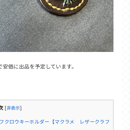
で安価に出品を予定しています。
次
[
非表示
]
フクロウキーホルダー【マクラメ レザークラフ