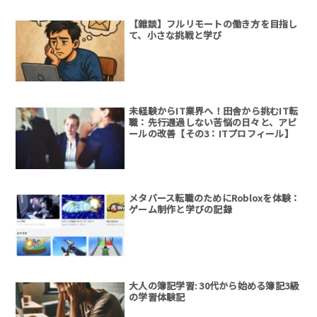
【雜談】フルリモートの働き方を目指し
て、小さな挑戦と学び
未経験からIT業界へ！田舎から挑むIT転
職：先行通過しない苦悩の日々と、アピ
ールの改善【その3：ITプロフィール】
メタバース転職のためにRobloxを体験：
ゲーム制作と学びの記録
大人の簿記学習: 30代から始める簿記3級
の学習体験記