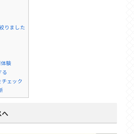
絞りました
間体験
する
側をチェック
新
スへ