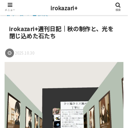
irokazari+
メニュー
検索
ホーム
BASE
irokazari+週刊日記｜秋の制作と、光を
閉じ込めた石たち
2025.10.30