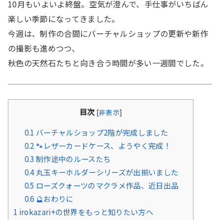
10月もいよいよ終盤。空気が澄んで、手仕事がいちばん
楽しい季節になってきました。
今週は、制作の合間にバーチャルショップの更新や新作
の撮影も進めつつ、
秋色の天然石たちと向き合う時間が多い一週間でした。
目次
[
非表示
]
0.1
バーチャルショップ2階が完成しました
0.2
🐾レザーカードケース、ようやく完成！
0.3
制作途中のルースたち
0.4
丸玉キーホルダーシリーズが出揃いました
0.5
ローズクォーツのマクラメ作品、近日出品
0.6
🔮おわりに
1
irokazari+の世界をもっと知りたい方へ