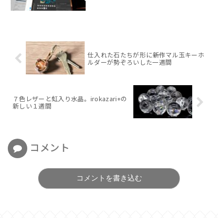
仕入れた石たちが形に――新作マル玉キーホ
ルダーが勢ぞろいした一週間
７色レザーと虹入り水晶。irokazari+の
新しい１週間
コメント
コメントを書き込む