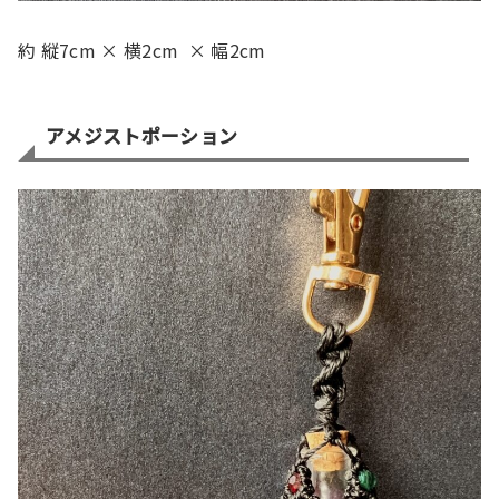
約 縦7cm × 横2cm × 幅2cm
アメジストポーション