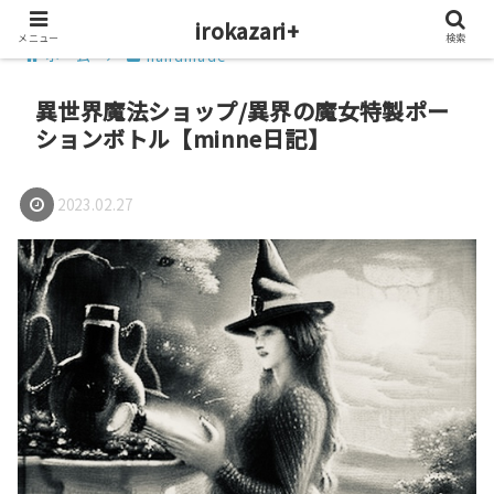
irokazari+
メニュー
検索
ホーム
handmade
異世界魔法ショップ/異界の魔女特製ポー
ションボトル【minne日記】
2023.02.27