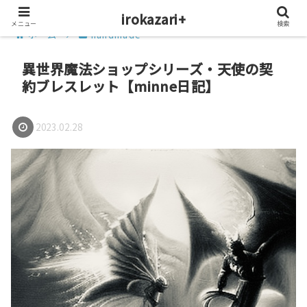
irokazari+
メニュー
検索
ホーム
handmade
異世界魔法ショップシリーズ・天使の契
約ブレスレット【minne日記】
2023.02.28