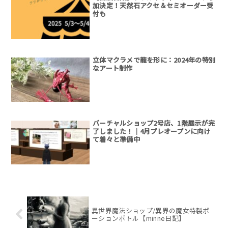
加決定！天然石アクセ＆セミオーダー受
付も
立体マクラメで龍を形に：2024年の特別
なアート制作
バーチャルショップ2号店、1階展示が完
了しました！｜4月プレオープンに向け
て着々と準備中
異世界魔法ショップ/異界の魔女特製ポ
ーションボトル【minne日記】